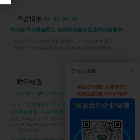
早盘情报
08-06 08:16
报价超千万粉丝网红 AI虚拟形象商业营销价值攀升
800V直流电力技术方案 数据中心全链路架构将革新

报价超千万粉丝网红 AI虚拟形象商业营销价值攀升
扫码添加客服
财经精选
微信扫码领取【VIP复盘】
18:39
A股五张图：科技人久违的快乐周末来了
免费注册领取14天VIP软件
10:40
【大涨解读】PCB：率先反弹！国际投行大幅上调PCB
市场规模预测，英伟达最新动作也有望放大PCB需求
高盛上调AI服务器PCB市场2028年预测至840亿美元，上调38%，英伟
达评估Rubin Ultra降内存版方案或进一步放大PCB需求，算力硬件量价
齐升逻辑持续强化。
09:20
昨天指数放量突破3900点，继续震荡上行！