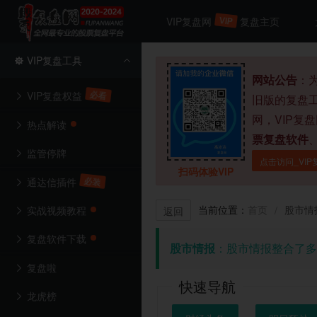
VIP
VIP复盘网
复盘主页
VIP复盘工具
网站公告
：
必看
VIP复盘权益
旧版的复盘
网，VIP复
热点解读
票复盘软件
监管停牌
点击访问_VIP
扫码体验VIP
必装
通达信插件
当前位置：
首页
股市情
/
实战视频教程
返回
复盘软件下载
股市情报
：股市情报整合了多
复盘啦
快速导航
龙虎榜