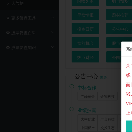
财经头条
明日预炒
人气榜
早盘情报
题材推荐
更多复盘工具
投资日历
公告中心
股票复盘百科
盘前机会
股市快讯
股票复盘知识
系
热点财经
外围市场
为
公告中心
线
更多..
而

中标合作
啦
赤峰黄金
金智科技
V

业绩披露
上
大中矿业
广合科技
滨海能
中国稀土
交投生态
光华科