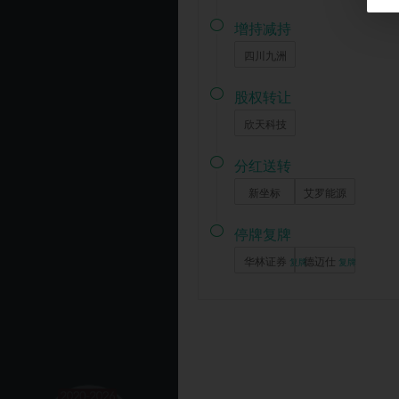

增持减持
四川九洲

股权转让
欣天科技

分红送转
新坐标
艾罗能源

停牌复牌
华林证券
德迈仕
复牌
复牌