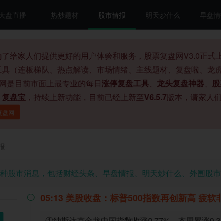
大盘直播
热炒题材
股市情报
明天炒什么
早盘情
为了给家人们提供更好的用户体验和服务，股票复盘网V3.0正
工具（连板梯队、热点解读、市场情绪、主线题材、复盘啦、龙虎
盘网是目前市面上最专业的每日
涨停复盘工具
、
龙头复盘神器
、
股
、
复盘宝
，持续上新功能，目前已经上新至
V6.5.7
版本，请家人
复盘网
报
种股市消息，包括财经头条、早盘情报、明天炒什么、外围股市
05:13 美股收盘：标普500指数再创新高 

①纳斯达克金龙中国指数收涨0.77%，本周累涨0.34