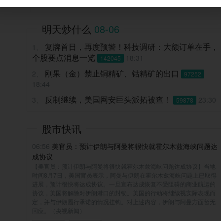
明天炒什么
08-06
复牌首日，再度预警！科技调研：大额订单在手，
1、
个股要点消息一览
18:31
142045
刚果（金）禁止铜精矿、钴精矿的出口
2、
97252
18:44
反制继续，美国网安巨头派拓被查！
3、
23:30
59878
美联储加息预期升温！Ai相关消息密集，盘前概要
4、
速览
股市快讯
06:40
32611
06:56
美官员：预计伊朗与阿曼将很快就霍尔木兹海峡问题达
成协议
【美官员：预计伊朗与阿曼将很快就霍尔木兹海峡问题达成协议】当地
时间8月7日，美国官员表示，阿曼与伊朗在霍尔木兹海峡问题上已取得
进展，预计很快将达成协议。一旦宣布达成恢复不受阻碍的商业航运的
协议，美国将解除对伊朗港口的封锁。美国的行动将继续视实际表现而
定，并与伊朗履行承诺的情况挂钩。对上述内容，伊朗与阿曼方面暂无
回应。（央视新闻）