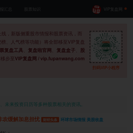
报汇总
股票知识
VIP复盘网
式上线，新版侧重股市情报和股票资讯，而
榜、人气榜等功能）将全部移至VIP复盘
票复盘工具
、
复盘啦官网
、
复盘盒子
、
股
们移步至
VIP复盘网 / vip.fupanwang.com
扫码VIP小程序
、未来投资日历等多种股票相关的资讯。
疲软非农缓解加息担忧
环球市场情报 美股收盘
财经头条
%；
