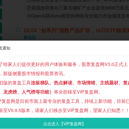
②美国政府将向三家关键矿产企业提供5800万美元
③OpenAI因Astra模型的网络安全能力而放缓其发
22:05 “创系列”指数产品扩容，16只ETF

新动态
统通知
①10家管理人上报创业板算力ETF，6家上报创业板
②2条特色指数为投资者布局战略性新兴产业提供了
了给家人们提供更好的用户体验和服务，股票复盘网V3.0正式上
③相关ETF产品将为中长期机构投资者提供差异化
，新版侧重股市情报和股票资讯。
21:33 美国就业市场意外“熄火”：7月非农

旧版的复盘工具
连板梯队、热点解读、市场情绪、主线题材、复
宏观速递
、龙虎榜、人气榜等功能）
将全部移至VIP复盘网。
①美国7月非农就业人数意外减少2.3万人，远低
IP复盘网是目前市面上最专业的复盘工具，持续上新功能，目前
增10.3万人；

新至V5.9.5版本，请家人们移步至VIP复盘网，望家人们知悉！
②同时由于劳动力减少，失业率还出现了下降；

源
点击进入【VIP复盘网】
③疲软就业报告推动美债收益率下跌、美元走弱，
技