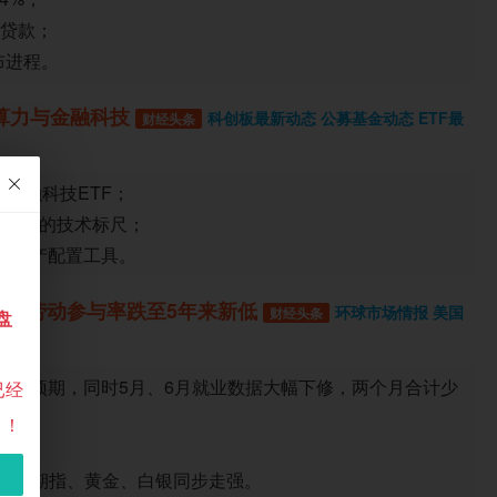
贷款；

布进程。
瞄准算力与金融科技
科创板最新动态 公募基金动态 ETF最
财经头条
金融科技ETF；

精准的技术标尺；

的资产配置工具。
负增长 劳动参与率跌至5年来新低
环球市场情报 美国
财经头条
盘
于市场预期，同时5月、6月就业数据大幅下修，两个月合计少
已经
！！
美股期指、黄金、白银同步走强。