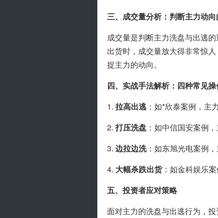
三、成交量分析：判断主力动向
成交量是判断主力洗盘与出逃的
出货时，成交量放大得非常惊人
捉主力的动向。
四、实战手法解析：四种常见操
1. 
拉高出逃
：如*欣泰案例，主
2. 
打压洗盘
：如中信国安案例，
3. 
边拉边洗
：如东旭光电案例，
4. 
大幅杀跌出货
：如金科娱乐案
五、投资者应对策略
面对主力的洗盘与出逃行为，投