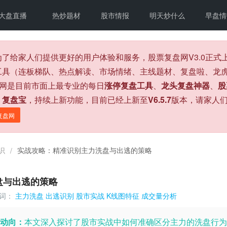
大盘直播
热炒题材
股市情报
明天炒什么
早盘情
为了给家人们提供更好的用户体验和服务，股票复盘网V3.0正
工具（连板梯队、热点解读、市场情绪、主线题材、复盘啦、龙虎
盘网是目前市面上最专业的每日
涨停复盘工具
、
龙头复盘神器
、
股
、
复盘宝
，持续上新功能，目前已经上新至
V6.5.7
版本，请家人
复盘网
识
实战攻略：精准识别主力洗盘与出逃的策略
/
盘与出逃的策略
词：
主力洗盘
出逃识别
股市实战
K线图特征
成交量分析
动向：
本文深入探讨了股市实战中如何准确区分主力的洗盘行为