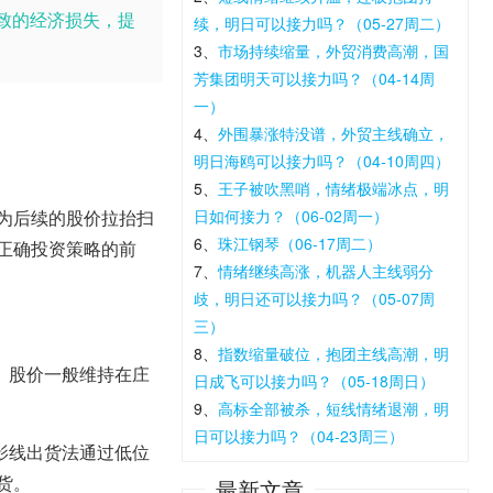
致的经济损失，提
续，明日可以接力吗？（05-27周二）
3、
市场持续缩量，外贸消费高潮，国
芳集团明天可以接力吗？（04-14周
一）
4、
外围暴涨特没谱，外贸主线确立，
明日海鸥可以接力吗？（04-10周四）
5、
王子被吹黑哨，情绪极端冰点，明
为后续的股价拉抬扫
日如何接力？（06-02周一）
6、
珠江钢琴（06-17周二）
正确投资策略的前
7、
情绪继续高涨，机器人主线弱分
歧，明日还可以接力吗？（05-07周
三）
8、
指数缩量破位，抱团主线高潮，明
。股价一般维持在庄
日成飞可以接力吗？（05-18周日）
9、
高标全部被杀，短线情绪退潮，明
日可以接力吗？（04-23周三）
影线出货法通过低位
货。
最新文章