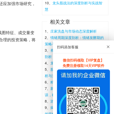
10、
龙头股战法的深度剖析与实战智
还应加强市场研究，
慧
相关文章
1、
庄家洗盘与市场动态深度解析
线图特征、成交量变
2、
情绪周期深度剖析：情绪发酵期的
合理的投资策略，将
策略与实践
扫码添加客服
3、
券商股的投机智慧：洪榕策略深度
剖析
微信扫码领取【VIP复盘】
4、
龙头战法的精髓与实践策略
免费注册领取14天VIP软件
5、
股市智慧：防守反击战术的深度剖
析与实践指南
6、
精准捕捉首板机遇：策略与实践
7、
新手打板实战指南：规避常见错
误，稳健提升交易技能
8、
游资战法的深度剖析与实战策略
9、
揭秘股市奥秘：精准识别主力吸筹
的策略与洞察