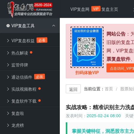
VIP
VIP复盘网
复盘主页
VIP复盘工具
网站公告
：
必看
VIP复盘权益
旧版的复盘
网，VIP复
热点解读
票复盘软件
监管停牌
点击访问_VIP
扫码体验VIP
必装
通达信插件
当前位置：
首页
股票知
/
实战视频教程
返回
复盘软件下载
实战攻略：精准识别主力洗
复盘啦
发表时间：
2025-02-24 08:00
关键
龙虎榜
掌握关键特征，洞悉股市主力