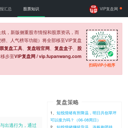
报汇总
股票知识
VIP复盘网
式上线，新版侧重股市情报和股票资讯，而
榜、人气榜等功能）将全部移至VIP复盘
票复盘工具
、
复盘啦官网
、
复盘盒子
、
股
们移步至
VIP复盘网 / vip.fupanwang.com
扫码VIP小程序
复盘策略
1、
短线情绪有所降温，明日共创草坪
可以接力吗？（06-08周日）
与出逃行为，通过
2、
短线情绪继续升温，连板抱团持