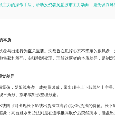
及主力的操作手法，帮助投资者洞悉股市主力动向，避免误判导
的本质
洗盘与出逃行为至关重要。洗盘旨在甩掉心态不坚定的跟风盘，
抛售获利筹码，实现利润变现。理解这两者的本质差异，是制定
视觉差异
幅震荡，阴阳线夹杂，成交量递减，常出现带上下影线的十字星
现三角形、旗形或矩形整理形态。
K线图可能出现长下影线出货法或高台跳水出货法的特征。长下
假象；高台跳水出货法则是在连续推高股价后突然跳水，砸盘出