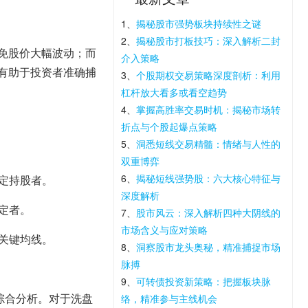
1、
揭秘股市强势板块持续性之谜
2、
揭秘股市打板技巧：深入解析二封
免股价大幅波动；而
介入策略
有助于投资者准确捕
3、
个股期权交易策略深度剖析：利用
杠杆放大看多或看空趋势
4、
掌握高胜率交易时机：揭秘市场转
折点与个股起爆点策略
5、
洞悉短线交易精髓：情绪与人性的
双重博弈
6、
揭秘短线强势股：六大核心特征与
定持股者。
深度解析
定者。
7、
股市风云：深入解析四种大阴线的
市场含义与应对策略
关键均线。
8、
洞察股市龙头奥秘，精准捕捉市场
脉搏
9、
可转债投资新策略：把握板块脉
综合分析。对于洗盘
络，精准参与主线机会