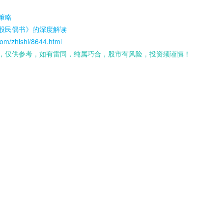
策略
股民偶书》的深度解读
om/zhishi/8644.html
，仅供参考，如有雷同，纯属巧合，股市有风险，投资须谨慎！