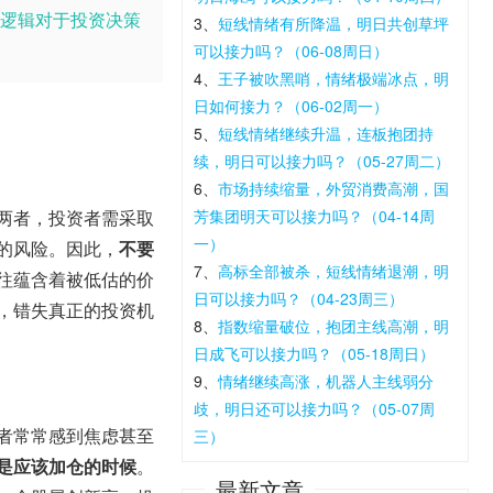
逻辑对于投资决策
3、
短线情绪有所降温，明日共创草坪
可以接力吗？（06-08周日）
4、
王子被吹黑哨，情绪极端冰点，明
日如何接力？（06-02周一）
5、
短线情绪继续升温，连板抱团持
续，明日可以接力吗？（05-27周二）
6、
市场持续缩量，外贸消费高潮，国
两者，投资者需采取
芳集团明天可以接力吗？（04-14周
一）
的风险。因此，
不要
7、
高标全部被杀，短线情绪退潮，明
往蕴含着被低估的价
日可以接力吗？（04-23周三）
，错失真正的投资机
8、
指数缩量破位，抱团主线高潮，明
日成飞可以接力吗？（05-18周日）
9、
情绪继续高涨，机器人主线弱分
歧，明日还可以接力吗？（05-07周
者常常感到焦虑甚至
三）
是应该加仓的时候
。
最新文章