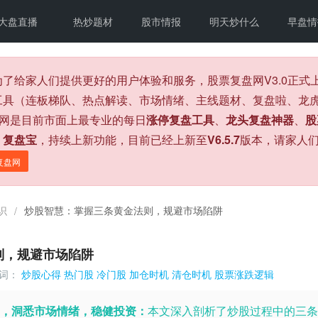
大盘直播
热炒题材
股市情报
明天炒什么
早盘情
为了给家人们提供更好的用户体验和服务，股票复盘网V3.0正
工具（连板梯队、热点解读、市场情绪、主线题材、复盘啦、龙虎
盘网是目前市面上最专业的每日
涨停复盘工具
、
龙头复盘神器
、
股
、
复盘宝
，持续上新功能，目前已经上新至
V6.5.7
版本，请家人
复盘网
识
炒股智慧：掌握三条黄金法则，规避市场陷阱
/
则，规避市场陷阱
词：
炒股心得
热门股
冷门股
加仓时机
清仓时机
股票涨跌逻辑
，洞悉市场情绪，稳健投资：
本文深入剖析了炒股过程中的三条