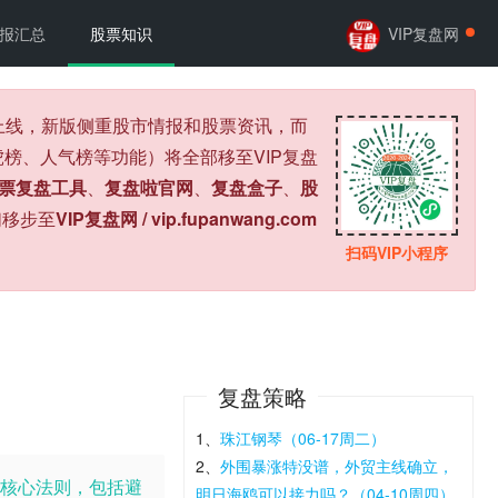
报汇总
股票知识
VIP复盘网
式上线，新版侧重股市情报和股票资讯，而
榜、人气榜等功能）将全部移至VIP复盘
票复盘工具
、
复盘啦官网
、
复盘盒子
、
股
们移步至
VIP复盘网 / vip.fupanwang.com
扫码VIP小程序
复盘策略
1、
珠江钢琴（06-17周二）
2、
外围暴涨特没谱，外贸主线确立，
核心法则，包括避
明日海鸥可以接力吗？（04-10周四）