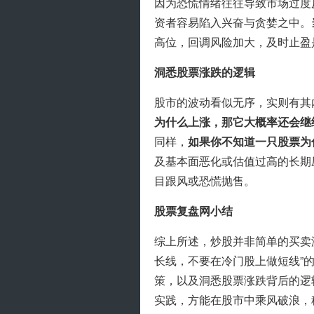
因为恐慌情绪往往导致市场过度
资者容易陷入兴奋与贪婪之中。
高位，回调风险加大，及时止盈
洞悉股票涨跌的逻辑
股市的波动看似无序，实则有其
为什么上涨，那它大概率还会继
同样，
如果你不知道一只股票为
及基本面恶化或估值过高的长期
目跟风或恐慌抛售。
股票复盘网小结
综上所述，炒股并非简单的买卖
长线，不要在冷门股上做短线”
策，以及洞悉股票涨跌背后的逻
实践，方能在股市中乘风破浪，