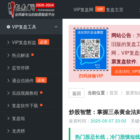
VIP
VIP复盘网
复盘主页
VIP复盘工具
网站公告
：
必看
VIP复盘权益
旧版的复盘
网，VIP复
热点解读
票复盘软件
监管停牌
点击访问_VIP
扫码体验VIP
必装
通达信插件
当前位置：
首页
股票知
/
实战视频教程
返回
复盘软件下载
炒股智慧：掌握三条黄金法
复盘啦
发表时间：
2025-05-07 23:00
关键
龙虎榜
热门股忌长线，冷门股慎短线