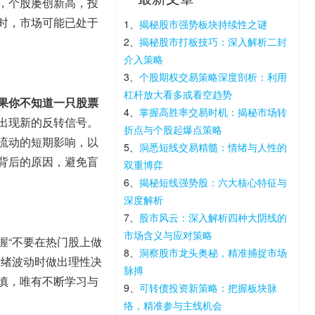
，个股屡创新高，投
时，市场可能已处于
1、
揭秘股市强势板块持续性之谜
2、
揭秘股市打板技巧：深入解析二封
介入策略
3、
个股期权交易策略深度剖析：利用
杠杆放大看多或看空趋势
果你不知道一只股票
4、
掌握高胜率交易时机：揭秘市场转
出现新的反转信号。
折点与个股起爆点策略
流动的短期影响，以
5、
洞悉短线交易精髓：情绪与人性的
背后的原因，避免盲
双重博弈
6、
揭秘短线强势股：六大核心特征与
深度解析
7、
股市风云：深入解析四种大阴线的
市场含义与应对策略
握“不要在热门股上做
8、
洞察股市龙头奥秘，精准捕捉市场
情绪波动时做出理性决
脉搏
慎，唯有不断学习与
9、
可转债投资新策略：把握板块脉
络，精准参与主线机会