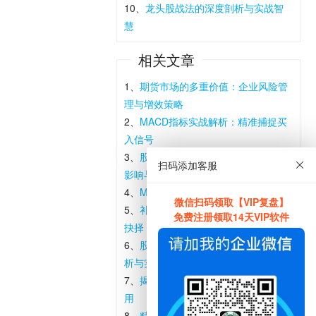
10、
龙头股战法的深度剖析与实战智
慧
相关文章
1、
期货市场的多重价值：企业风险管
理与增效策略
2、
MACD指标实战解析：精准捕捉买
入信号
3、
股指期货交割日深度解析：规则、
扫码添加客服
影响与风险管理
4、
MACD指标实战应用全解析
微信扫码领取【VIP复盘】
5、
补仓还是止损？七大策略助你明智
免费注册领取14天VIP软件
抉择
6、
股市智慧：十三条炒股铁律深度解
析与实战应用
7、
揭秘打换手板的策略逻辑与市场应
用
8、
精准捕捉市场情绪：解析情绪周期