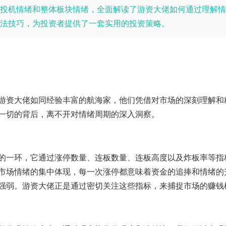
投机情绪和整体板块情绪，全面解读了游资大佬如何通过理解情
法技巧，为投资者提供了一套实用的投资策略。
游资大佬如同经验丰富的航海家，他们凭借对市场的深刻理解和
一切的背后，离不开对情绪周期的深入洞察。
的一环，它通过涨停数量、连板数量、连板高度以及炸板率等指
市场情绪的集中体现，每一次涨停都意味着资金的追捧和情绪的
强弱。游资大佬正是通过密切关注这些指标，来捕捉市场的赚钱