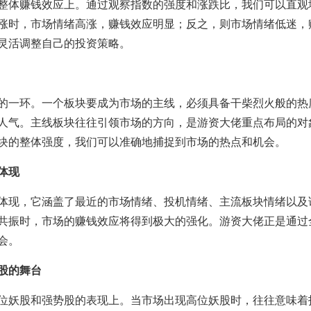
整体赚钱效应上。通过观察指数的强度和涨跌比，我们可以直观
涨时，市场情绪高涨，赚钱效应明显；反之，则市场情绪低迷，
灵活调整自己的投资策略。
的一环。一个板块要成为市场的主线，必须具备干柴烈火般的热
人气。主线板块往往引领市场的方向，是游资大佬重点布局的对
块的整体强度，我们可以准确地捕捉到市场的热点和机会。
体现
体现，它涵盖了最近的市场情绪、投机情绪、主流板块情绪以及
共振时，市场的赚钱效应将得到极大的强化。游资大佬正是通过
会。
股的舞台
位妖股和强势股的表现上。当市场出现高位妖股时，往往意味着