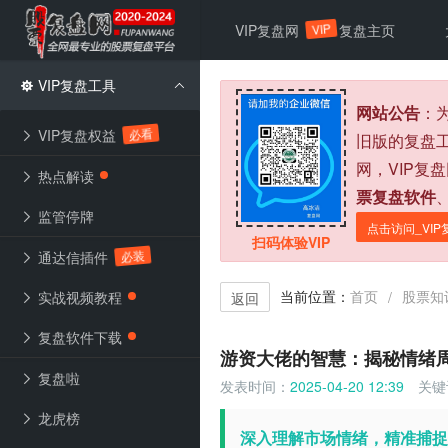
VIP
VIP复盘网
复盘主页
VIP复盘工具
网站公告
：
必看
VIP复盘权益
旧版的复盘
网，VIP复
热点解读
票复盘软件
监管停牌
点击访问_VIP
扫码体验VIP
必装
通达信插件
当前位置：
首页
股票知
/
实战视频教程
返回
复盘软件下载
游资大佬的智慧：揭秘情绪
复盘啦
发表时间：
2025-04-20 12:39
关键
龙虎榜
深入理解市场情绪，精准捕捉