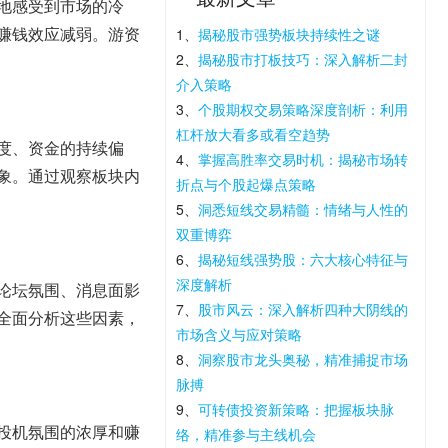
地感受到市场的冷
赚钱效应减弱。游资
1、
揭秘股市强势板块持续性之谜
2、
揭秘股市打板技巧：深入解析二封
介入策略
3、
个股期权交易策略深度剖析：利用
杠杆放大看多或看空趋势
度、资金的持续偏
4、
掌握高胜率交易时机：揭秘市场转
象。通过观察板块内
折点与个股起爆点策略
5、
洞悉短线交易精髓：情绪与人性的
双重博弈
6、
揭秘短线强势股：六大核心特征与
深度解析
论坛氛围、消息面影
7、
股市风云：深入解析四种大阴线的
全面分析这些因素，
市场含义与应对策略
8、
洞察股市龙头奥秘，精准捕捉市场
脉搏
9、
可转债投资新策略：把握板块脉
投机氛围的浓厚和赚
络，精准参与主线机会