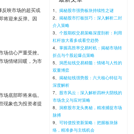
够反映市场的超买或
1、
揭秘股市强势板块持续性之谜
2、
揭秘股市打板技巧：深入解析二封
即将迎来反弹。因
介入策略
3、
个股期权交易策略深度剖析：利用
杠杆放大看多或看空趋势
4、
掌握高胜率交易时机：揭秘市场转
市场信心严重受挫。
折点与个股起爆点策略
市场情绪回暖，为市
5、
洞悉短线交易精髓：情绪与人性的
双重博弈
6、
揭秘短线强势股：六大核心特征与
深度解析
7、
股市风云：深入解析四种大阴线的
市场底部即将来临。
市场含义与应对策略
些现象也为投资者提
8、
洞察股市龙头奥秘，精准捕捉市场
脉搏
9、
可转债投资新策略：把握板块脉
络，精准参与主线机会