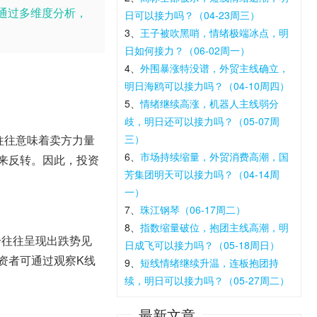
通过多维度分析，
日可以接力吗？（04-23周三）
3、
王子被吹黑哨，情绪极端冰点，明
日如何接力？（06-02周一）
4、
外围暴涨特没谱，外贸主线确立，
明日海鸥可以接力吗？（04-10周四）
5、
情绪继续高涨，机器人主线弱分
歧，明日还可以接力吗？（05-07周
往往意味着卖方力量
三）
6、
市场持续缩量，外贸消费高潮，国
来反转。因此，投资
芳集团明天可以接力吗？（04-14周
一）
7、
珠江钢琴（06-17周二）
8、
指数缩量破位，抱团主线高潮，明
合往往呈现出跌势见
日成飞可以接力吗？（05-18周日）
资者可通过观察K线
9、
短线情绪继续升温，连板抱团持
续，明日可以接力吗？（05-27周二）
最新文章