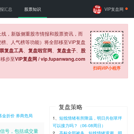
报汇总
股票知识
VIP复盘网
式上线，新版侧重股市情报和股票资讯，而
榜、人气榜等功能）将全部移至VIP复盘
票复盘工具
、
复盘啦官网
、
复盘盒子
、
股
们移步至
VIP复盘网 / vip.fupanwang.com
扫码VIP小程序
复盘策略
基金折价
券商危局
1、
短线情绪有所降温，明日共创草坪
可以接力吗？（06-08周日）
信号，包括成交量
2、
高标全部被杀，短线情绪退潮，明