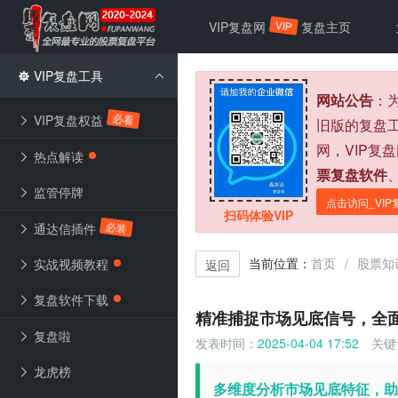
VIP
VIP复盘网
复盘主页
VIP复盘工具
网站公告
：
必看
VIP复盘权益
旧版的复盘
网，VIP复
热点解读
票复盘软件
监管停牌
点击访问_VIP
扫码体验VIP
必装
通达信插件
当前位置：
首页
股票知
/
实战视频教程
返回
复盘软件下载
精准捕捉市场见底信号，全
复盘啦
发表时间：
2025-04-04 17:52
关键
龙虎榜
多维度分析市场见底特征，助