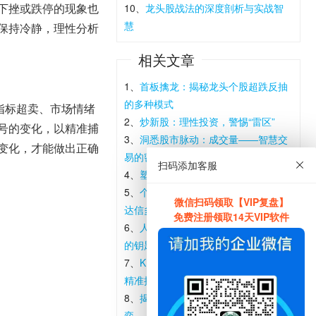
下挫或跌停的现象也
10、
龙头股战法的深度剖析与实战智
慧
保持冷静，理性分析
相关文章
1、
首板擒龙：揭秘龙头个股超跌反抽
的多种模式
指标超卖、市场情绪
2、
炒新股：理性投资，警惕“雷区”
号的变化，以精准捕
3、
洞悉股市脉动：成交量——智慧交
变化，才能做出正确
易的密钥
扫码添加客服
4、
塑造炒股高手的必备心态与路径
5、
个股基本面分析利器：深入探索通
微信扫码领取【VIP复盘】
达信多股PK功能
免费注册领取14天VIP软件
6、
人生十大金贵经验：解锁生命智慧
的钥匙
7、
KDJ指标与数浪理论的智慧融合：
精准捕捉股市脉搏
8、
揭秘题材炒作的深层逻辑与市场博
弈