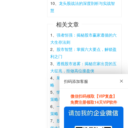
10、
龙头股战法的深度剖析与实战智
慧
相关文章
1、
强者恒强：揭秘股市赢家遵循的六
大生存法则
2、
股市智慧：掌握六大要点，解锁盈
利之门
3、
透视股市迷雾：揭秘庄家出货的五
大征兆，拒做高位接盘侠
4、
尾盘交易的艺术：揭秘高效买入策
扫码添加客服
略
5、
情绪周期深度剖析：情绪发酵期的
微信扫码领取【VIP复盘】
策略与实践
免费注册领取14天VIP软件
6、
一字板与T字板的心理博弈与实战
策略
7、
股市“稳得起”的擦鞋婆婆：小人物
的大智慧