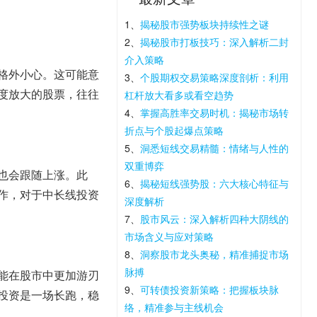
1、
揭秘股市强势板块持续性之谜
2、
揭秘股市打板技巧：深入解析二封
介入策略
格外小心。这可能意
3、
个股期权交易策略深度剖析：利用
度放大的股票，往往
杠杆放大看多或看空趋势
4、
掌握高胜率交易时机：揭秘市场转
折点与个股起爆点策略
5、
洞悉短线交易精髓：情绪与人性的
双重博弈
也会跟随上涨。此
6、
揭秘短线强势股：六大核心特征与
作，对于中长线投资
深度解析
7、
股市风云：深入解析四种大阴线的
市场含义与应对策略
8、
洞察股市龙头奥秘，精准捕捉市场
脉搏
能在股市中更加游刃
9、
可转债投资新策略：把握板块脉
投资是一场长跑，稳
络，精准参与主线机会