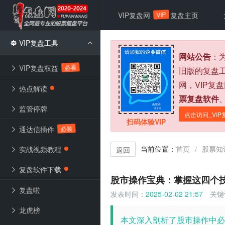
VIP
VIP复盘网
复盘主页
VIP复盘工具
网站公告
：
必看
VIP复盘权益
旧版的复盘
网，VIP复
热点解读
票复盘软件
监管停牌
点击访问_VIP
扫码体验VIP
必装
通达信插件
当前位置：
首页
股票知
/
实战视频教程
返回
复盘软件下载
股市操作宝典：掌握这四个
复盘啦
发表时间：
2025-02-02 21:57
关键
龙虎榜
本文深入剖析了股市操作中必