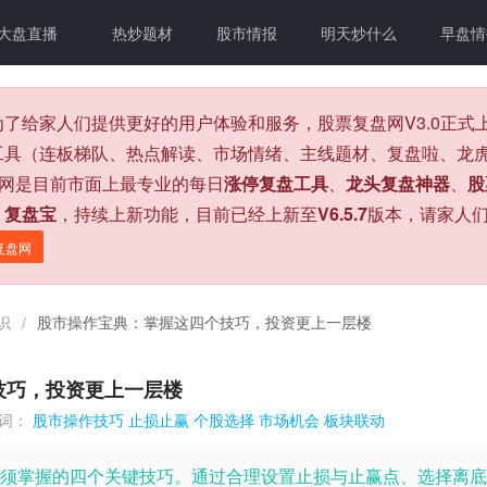
大盘直播
热炒题材
股市情报
明天炒什么
早盘情
为了给家人们提供更好的用户体验和服务，股票复盘网V3.0正
工具（连板梯队、热点解读、市场情绪、主线题材、复盘啦、龙虎
盘网是目前市面上最专业的每日
涨停复盘工具
、
龙头复盘神器
、
股
、
复盘宝
，持续上新功能，目前已经上新至
V6.5.7
版本，请家人
复盘网
识
股市操作宝典：掌握这四个技巧，投资更上一层楼
/
技巧，投资更上一层楼
词：
股市操作技巧
止损止赢
个股选择
市场机会
板块联动
须掌握的四个关键技巧。通过合理设置止损与止赢点、选择离底