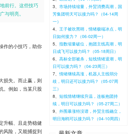
地前行。这些技巧
3、
市场持续缩量，外贸消费高潮，国
广与明亮。
芳集团明天可以接力吗？（04-14周
一）
4、
王子被吹黑哨，情绪极端冰点，明
日如何接力？（06-02周一）
5、
指数缩量破位，抱团主线高潮，明
操作的小技巧，助你
日成飞可以接力吗？（05-18周日）
6、
高标全部被杀，短线情绪退潮，明
日可以接力吗？（04-23周三）
7、
情绪继续高涨，机器人主线弱分
大损失。而止赢，则
歧，明日还可以接力吗？（05-07周
机。例如，当某只股
三）
8、
短线情绪继续升温，连板抱团持
续，明日可以接力吗？（05-27周二）
9、
外围暴涨特没谱，外贸主线确立，
明日海鸥可以接力吗？（04-10周四）
定升幅、且走势稳健
的风险，又能捕捉到
最新文章