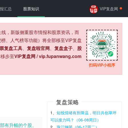
报汇总
股票知识
VIP复盘网
式上线，新版侧重股市情报和股票资讯，而
榜、人气榜等功能）将全部移至VIP复盘
票复盘工具
、
复盘啦官网
、
复盘盒子
、
股
们移步至
VIP复盘网 / vip.fupanwang.com
扫码VIP小程序
复盘策略
1、
短线情绪有所降温，明日共创草坪
可以接力吗？（06-08周日）
部有升幅的个股、
2、
珠江钢琴（06-17周二）