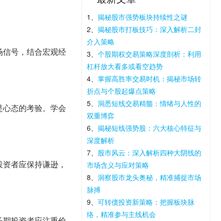
1、
揭秘股市强势板块持续性之谜
2、
揭秘股市打板技巧：深入解析二封
介入策略
场信号，结合宏观经
3、
个股期权交易策略深度剖析：利用
杠杆放大看多或看空趋势
4、
掌握高胜率交易时机：揭秘市场转
折点与个股起爆点策略
5、
洞悉短线交易精髓：情绪与人性的
是心态的考验。学会
双重博弈
6、
揭秘短线强势股：六大核心特征与
深度解析
7、
股市风云：深入解析四种大阴线的
投资者应保持谦逊，
市场含义与应对策略
8、
洞察股市龙头奥秘，精准捕捉市场
脉搏
9、
可转债投资新策略：把握板块脉
络，精准参与主线机会
长期投资者应注重价