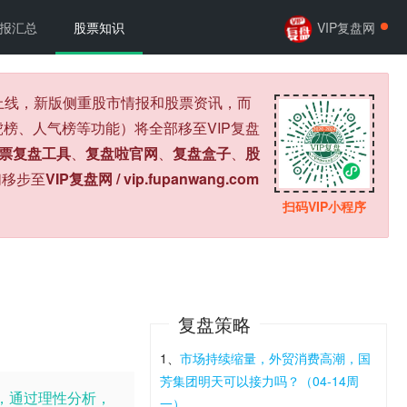
报汇总
股票知识
VIP复盘网
式上线，新版侧重股市情报和股票资讯，而
榜、人气榜等功能）将全部移至VIP复盘
票复盘工具
、
复盘啦官网
、
复盘盒子
、
股
们移步至
VIP复盘网 / vip.fupanwang.com
扫码VIP小程序
复盘策略
1、
市场持续缩量，外贸消费高潮，国
芳集团明天可以接力吗？（04-14周
，通过理性分析，
一）