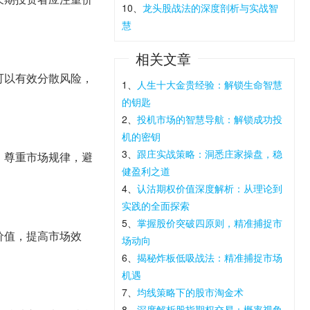
10、
龙头股战法的深度剖析与实战智
慧
相关文章
可以有效分散风险，
1、
人生十大金贵经验：解锁生命智慧
的钥匙
2、
投机市场的智慧导航：解锁成功投
机的密钥
3、
跟庄实战策略：洞悉庄家操盘，稳
，尊重市场规律，避
健盈利之道
4、
认沽期权价值深度解析：从理论到
实践的全面探索
5、
掌握股价突破四原则，精准捕捉市
价值，提高市场效
场动向
6、
揭秘炸板低吸战法：精准捕捉市场
机遇
7、
均线策略下的股市淘金术
8、
深度解析股指期权交易：概率视角