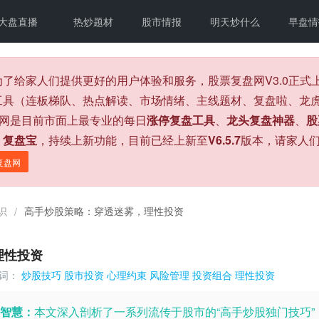
大盘直播
热炒题材
股市情报
明天炒什么
早盘情
为了给家人们提供更好的用户体验和服务，股票复盘网V3.0正
工具（连板梯队、热点解读、市场情绪、主线题材、复盘啦、龙虎
盘网是目前市面上最专业的每日
涨停复盘工具
、
龙头复盘神器
、
股
、
复盘宝
，持续上新功能，目前已经上新至
V6.5.7
版本，请家人
复盘网
识
高手炒股策略：穿透迷雾，理性投资
/
理性投资
词：
炒股技巧
股市投资
心理约束
风险管理
投资组合
理性投资
智慧：
本文深入剖析了一系列流传于股市的“高手炒股独门技巧”