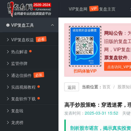
VIP
VIP复盘网
复盘主页
VIP复盘工具
网站公告
：
必看
VIP复盘权益
旧版的复盘
网，VIP复
热点解读
票复盘软件
监管停牌
点击访问_VIP
扫码体验VIP
必装
通达信插件
当前位置：
首页
股票知
/
实战视频教程
返回
复盘软件下载
高手炒股策略：穿透迷雾，
复盘啦
发表时间：
2025-03-31 15:52
关键
龙虎榜
剖析股市谣言，揭示真实投资