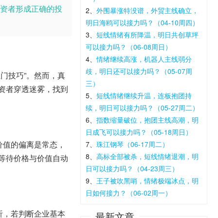
资者形成正确的投
2、
外围暴涨特没谱，外贸主线确立，
明日海鸥可以接力吗？（04-10周四）
3、
短线情绪有所降温，明日共创草坪
可以接力吗？（06-08周日）
4、
情绪继续高涨，机器人主线弱分
歧，明日还可以接力吗？（05-07周
门技巧”。然而，真
三）
资者穿透迷雾，找到
5、
短线情绪继续升温，连板抱团持
续，明日可以接力吗？（05-27周二）
6、
指数缩量破位，抱团主线高潮，明
日成飞可以接力吗？（05-18周日）
价值的偏离是常态，
7、
珠江钢琴（06-17周二）
8、
高标全部被杀，短线情绪退潮，明
等待价格与价值自动
日可以接力吗？（04-23周三）
9、
王子被吹黑哨，情绪极端冰点，明
日如何接力？（06-02周一）
析，若判断企业基本
最新文章