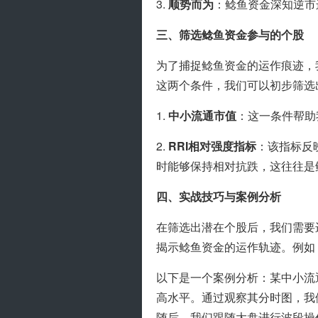
3. 
顺势而为
：鲶鱼资金深知逆市
三、筛选鲶鱼资金参与的个股
为了捕捉鲶鱼资金的运作痕迹，
这两个条件，我们可以初步筛选
1. 
中小流通市值
：这一条件帮助
2. 
RRI相对强度指标
：该指标反
时能够保持相对抗跌，这往往是
四、实战技巧与案例分析
在筛选出潜在个股后，我们需要
揭示鲶鱼资金的运作轨迹。例如
以下是一个案例分析：某中小流
高水平。通过观察其分时图，我
随后，我们跟随大盘进行波段操