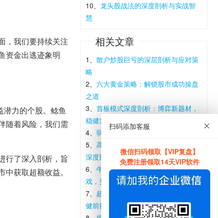
10、
龙头股战法的深度剖析与实战智
慧
相关文章
面，我们要持续关注
鱼资金出逃迹象明
1、
散户炒股巨亏的深层剖析与应对策
略
2、
六大黄金策略：解锁股市成功操盘
之道
3、
首板模式深度剖析：博弈新题材，
益潜力的个股。鲶鱼
稳健套利之道
伴随着风险，我们需
扫码添加客服
4、
弱转强策略：解锁股市盈利新路径
5、
高送转方案的市场效应与投资策略
微信扫码领取【VIP复盘】
深度剖析
进行了深入剖析，旨
免费注册领取14天VIP软件
6、
牛人股海心得：炒股不仅是心跳游
市中获取超额收益。
戏，更是心态与智慧的较量
7、
超短线投资的艺术：精准把握，稳
健前行
8、
揭秘魔鬼价位理论：精准捕捉黄金