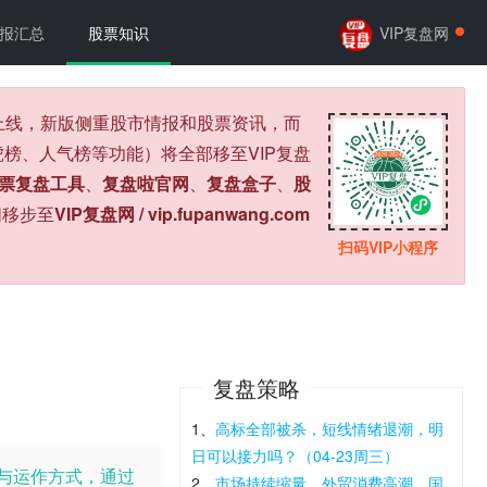
报汇总
股票知识
VIP复盘网
式上线，新版侧重股市情报和股票资讯，而
榜、人气榜等功能）将全部移至VIP复盘
票复盘工具
、
复盘啦官网
、
复盘盒子
、
股
们移步至
VIP复盘网 / vip.fupanwang.com
扫码VIP小程序
复盘策略
1、
高标全部被杀，短线情绪退潮，明
日可以接力吗？（04-23周三）
与运作方式，通过
2、
市场持续缩量，外贸消费高潮，国