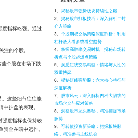
1、
揭秘股市强势板块持续性之谜
2、
揭秘股市打板技巧：深入解析二封
介入策略
强度指标略强。通过
3、
个股期权交易策略深度剖析：利用
杠杆放大看多或看空趋势
4、
掌握高胜率交易时机：揭秘市场转
关注的个股。
折点与个股起爆点策略
这些个股在市场下跌
5、
洞悉短线交易精髓：情绪与人性的
双重博弈
6、
揭秘短线强势股：六大核心特征与
深度解析
7、
股市风云：深入解析四种大阴线的
节。这些细节往往能
市场含义与应对策略
暗中护盘的表现。
8、
洞察股市龙头奥秘，精准捕捉市场
脉搏
对强度指标也保持较
9、
可转债投资新策略：把握板块脉
鱼资金在暗中运作。
络，精准参与主线机会