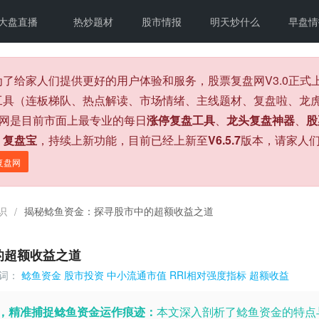
大盘直播
热炒题材
股市情报
明天炒什么
早盘情
为了给家人们提供更好的用户体验和服务，股票复盘网V3.0正
工具（连板梯队、热点解读、市场情绪、主线题材、复盘啦、龙虎
盘网是目前市面上最专业的每日
涨停复盘工具
、
龙头复盘神器
、
股
、
复盘宝
，持续上新功能，目前已经上新至
V6.5.7
版本，请家人
复盘网
识
揭秘鲶鱼资金：探寻股市中的超额收益之道
/
的超额收益之道
词：
鲶鱼资金
股市投资
中小流通市值
RRI相对强度指标
超额收益
标，精准捕捉鲶鱼资金运作痕迹：
本文深入剖析了鲶鱼资金的特点