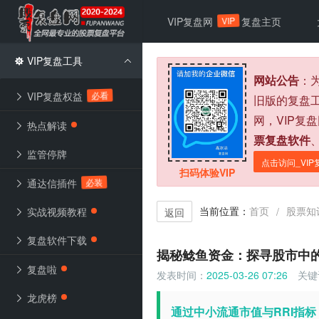
VIP
VIP复盘网
复盘主页
VIP复盘工具
网站公告
：
必看
VIP复盘权益
旧版的复盘
网，VIP复
热点解读
票复盘软件
监管停牌
点击访问_VIP
扫码体验VIP
必装
通达信插件
当前位置：
首页
股票知
/
实战视频教程
返回
复盘软件下载
揭秘鲶鱼资金：探寻股市中
复盘啦
发表时间：
2025-03-26 07:26
关键
龙虎榜
通过中小流通市值与RRI指