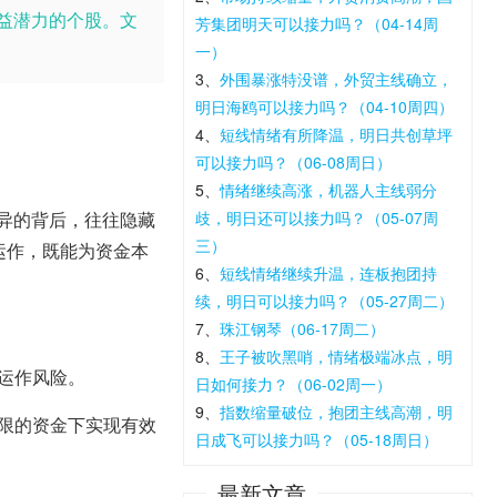
益潜力的个股。文
芳集团明天可以接力吗？（04-14周
一）
3、
外围暴涨特没谱，外贸主线确立，
明日海鸥可以接力吗？（04-10周四）
4、
短线情绪有所降温，明日共创草坪
可以接力吗？（06-08周日）
5、
情绪继续高涨，机器人主线弱分
异的背后，往往隐藏
歧，明日还可以接力吗？（05-07周
三）
运作，既能为资金本
6、
短线情绪继续升温，连板抱团持
续，明日可以接力吗？（05-27周二）
7、
珠江钢琴（06-17周二）
8、
王子被吹黑哨，情绪极端冰点，明
运作风险。
日如何接力？（06-02周一）
9、
指数缩量破位，抱团主线高潮，明
限的资金下实现有效
日成飞可以接力吗？（05-18周日）
最新文章