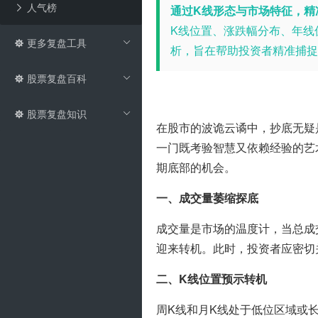
人气榜
通过K线形态与市场特征，精
K线位置、涨跌幅分布、年线
更多复盘工具
析，旨在帮助投资者精准捕捉
股票复盘百科
股票复盘知识
在股市的波诡云谲中，抄底无疑
一门既考验智慧又依赖经验的艺
期底部的机会。
一、成交量萎缩探底
成交量是市场的温度计，当总成
迎来转机。此时，投资者应密切
二、K线位置预示转机
周K线和月K线处于低位区域或