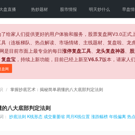
大盘直播
热炒题材
股市情报
明天炒什么
早盘情
为了给家人们提供更好的用户体验和服务，股票复盘网V3.0正
工具（连板梯队、热点解读、市场情绪、主线题材、复盘啦、龙虎
盘网是目前市面上最专业的每日
涨停复盘工具
、
龙头复盘神器
、
股
、
复盘宝
，持续上新功能，目前已经上新至
V6.5.7
版本，请家人
复盘网
识
掌握抄底艺术：揭秘简单易懂的八大底部判定法则
/
懂的八大底部判定法则
词：
抄底法则
K线形态
成交量萎缩
周月K线位置
涨跌幅榜
年线偏离
热