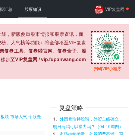
报汇总
股票知识
VIP复盘网
式上线，新版侧重股市情报和股票资讯，而
榜、人气榜等功能）将全部移至VIP复盘
票复盘工具
、
复盘啦官网
、
复盘盒子
、
股
们移步至
VIP复盘网 / vip.fupanwang.com
扫码VIP小程序
复盘策略
点板块
市场人气
个股走
1、
外围暴涨特没谱，外贸主线确立，
明日海鸥可以接力吗？（04-10周四）
2、
市场持续缩量，外贸消费高潮，国