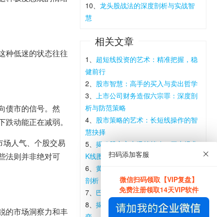
10、
龙头股战法的深度剖析与实战智
慧
相关文章
这种低迷的状态往往
1、
超短线投资的艺术：精准把握，稳
健前行
2、
股市智慧：高手的买入与卖出哲学
3、
上市公司财务造假六宗罪：深度剖
向债市的信号。然
析与防范策略
4、
股市策略的艺术：长短线操作的智
下跌动能正在减弱。
慧抉择
市场人气、个股交易
5、
揭秘股市主力吸筹策略：四大经典
扫码添加客服
些法则并非绝对可
K线图形深度剖析
6、
黄金期货价格的多元影响因素深度
微信扫码领取【VIP复盘】
剖析
免费注册领取14天VIP软件
7、
巴菲特智慧在A股的实践与机遇
8、
揭秘题材炒作的深层逻辑与市场博
锐的市场洞察力和丰
弈