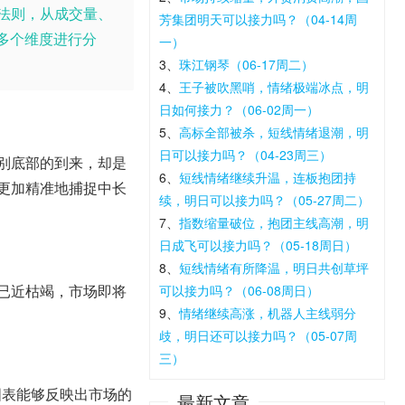
法则，从成交量、
芳集团明天可以接力吗？（04-14周
多个维度进行分
一）
3、
珠江钢琴（06-17周二）
4、
王子被吹黑哨，情绪极端冰点，明
日如何接力？（06-02周一）
5、
高标全部被杀，短线情绪退潮，明
日可以接力吗？（04-23周三）
别底部的到来，却是
6、
短线情绪继续升温，连板抱团持
更加精准地捕捉中长
续，明日可以接力吗？（05-27周二）
7、
指数缩量破位，抱团主线高潮，明
日成飞可以接力吗？（05-18周日）
8、
短线情绪有所降温，明日共创草坪
已近枯竭，市场即将
可以接力吗？（06-08周日）
9、
情绪继续高涨，机器人主线弱分
歧，明日还可以接力吗？（05-07周
三）
图表能够反映出市场的
最新文章