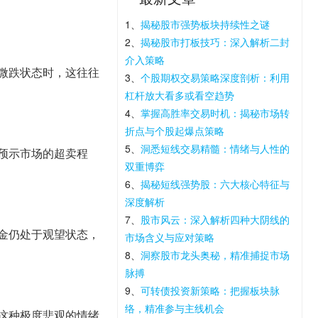
1、
揭秘股市强势板块持续性之谜
2、
揭秘股市打板技巧：深入解析二封
介入策略
微跌状态时，这往往
3、
个股期权交易策略深度剖析：利用
杠杆放大看多或看空趋势
4、
掌握高胜率交易时机：揭秘市场转
折点与个股起爆点策略
5、
洞悉短线交易精髓：情绪与人性的
预示市场的超卖程
双重博弈
6、
揭秘短线强势股：六大核心特征与
深度解析
7、
股市风云：深入解析四种大阴线的
金仍处于观望状态，
市场含义与应对策略
8、
洞察股市龙头奥秘，精准捕捉市场
脉搏
9、
可转债投资新策略：把握板块脉
络，精准参与主线机会
这种极度悲观的情绪