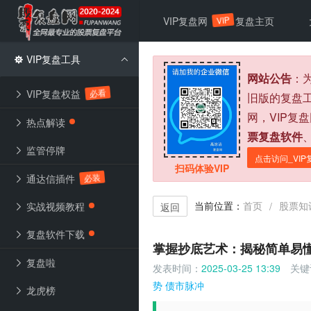
VIP
VIP复盘网
复盘主页
VIP复盘工具
网站公告
：
必看
VIP复盘权益
旧版的复盘
网，VIP复
热点解读
票复盘软件
监管停牌
点击访问_VIP
扫码体验VIP
必装
通达信插件
当前位置：
首页
股票知
/
实战视频教程
返回
复盘软件下载
掌握抄底艺术：揭秘简单易
复盘啦
发表时间：
2025-03-25 13:39
关键
势
债市脉冲
龙虎榜