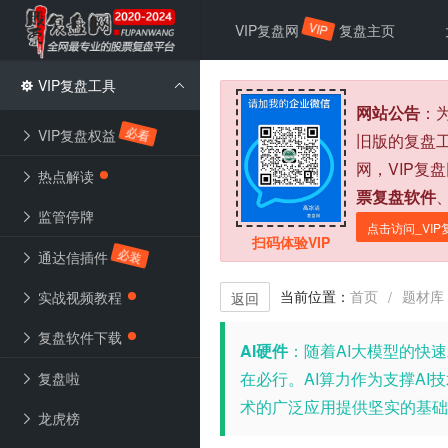
VIP
VIP复盘网
复盘主页
VIP复盘工具
网站公告
：
必看
VIP复盘权益
旧版的复盘
网，VIP复
热点解读
票复盘软件
监管停牌
点击访问_VIP
扫码体验VIP
必装
通达信插件
当前位置：
首页
题材库
/
实战视频教程
返回
复盘软件下载
AI硬件
：随着AI大模型的快
在必行。AI算力作为支撑A
复盘啦
术的广泛应用提供坚实的基础
龙虎榜