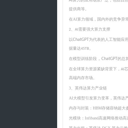
AI
算力的应用场景广泛，包括自
提供商等。
在
AI
算力领域，国内外的竞争异
需要强大算力支撑
2、AI
以
ChatGPT
为代表的人工智能应
据量达
。
45TB
，
在模型训练阶段
ChatGPT
的总
在
全球算力资源紧缺背景下，
AI
高端内存市场。
3、英伟达算力产业链
AI大模型引发算力变革，英伟达
内存与封装：HBM存储容纳超大参数
光模块：Infiband高速网络推动