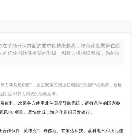
据中心在节能环保方面的要求也越来越高，绿色化发展势在必
法的优化与软件框架的升级，AI算力将持续增强，为AI技
国AI算力新基建旗舰”，正是安徽芜湖正在崛起的数据中心集群。这座
中国巩固AI算力霸权的战略支点。
能发展红利。欢迎各方使用北斗卫星导航系统，请有条件的国家参
千瓦风电”项目。尽快建成上海合作组织开发银行。
认证合作伙伴--英维克°、丹佛斯、立敏达科技、蓝科电气和正北连