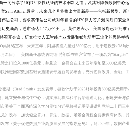
商一同分享了UQD互换性认证的技术创新之道，及其对降低数据中心
席执行官Sam Altman透露，未来几个月将推出大量新品——包括新模型
英伟达公司，要求英伟达公司就对华销售的H20算力芯片漏洞后门安全
创历史新高，总市值达4.17万亿美元。黄仁勋表示，美国政府已经批
主持召开会议，研究推动人工智能产业发展和赋能新型工业化的思路举
团CEO吴泳铭宣布，未来三年，阿里将投入超过3800亿元，用于建设云和A
（1月21日），美国新任总统唐纳德·特朗普在白宫宣布了一项名为“Starga
之门投入1000亿美元，并且这一金额会在未来四年增加至5000亿美元
举行加快推进国家数据基础设施建设专题新闻发布会，充分挖掘政务、金融
·史密斯（Brad Smith）发文表示，微软计划于2025财年投资800亿
施，建立安全与信任中心，切实推动算法和平台治理透明化，创建安全与
《中共深圳市委关于全面系统深入学习贯彻习近平总书记重要讲话和党的二十届
意见》发布，加快健全算力、算法、数据、场景全流程全要素保障体系，
等部门发布《关于促进数据产业高质量发展的指导意见》，到2029年，数据产