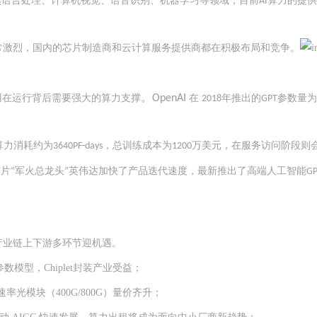
然语言处理、计算机视觉、语音识别、机器学习等领域，
目前
算力的提供
AI
常激烈，国内的芯片制造商和云计算服务提供商都在积极布局和竞争。
。
用在运行背后需要强大的算力支撑
OpenAI 
在 
年推出的
参数量为
2018
GPT
算力消耗约为
，总训练成本为
万美元，在服务访问阶段则
3640PF-days
1200
芯片
军火总龙头
英伟达加快了产品迭代速度，最新推出了高端人工智能
“
”
G
产业链上下游多环节迎机遇。
模型，Chiplet封装产业受益；
高速率光模块（400G/800G）量价齐升；