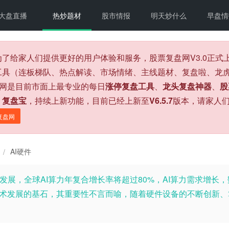
大盘直播
热炒题材
股市情报
明天炒什么
早盘情
为了给家人们提供更好的用户体验和服务，股票复盘网V3.0正
工具（连板梯队、热点解读、市场情绪、主线题材、复盘啦、龙虎
盘网是目前市面上最专业的每日
涨停复盘工具
、
龙头复盘神器
、
股
、
复盘宝
，持续上新功能，目前已经上新至
V6.5.7
版本，请家人
复盘网
AI硬件
/
速发展，全球AI算力年复合增长率将超过80%，AI算力需求增
I技术发展的基石，其重要性不言而喻，随着硬件设备的不断创新、