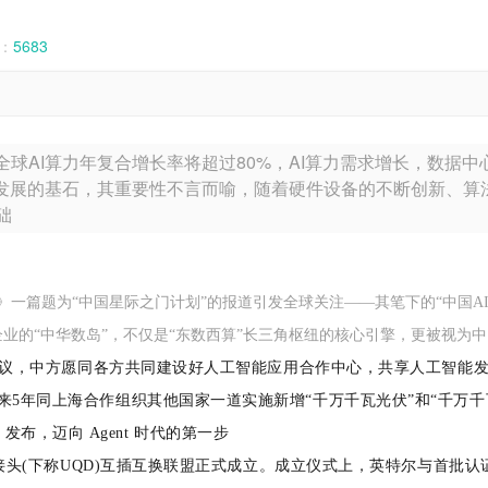
：
5683
全球AI算力年复合增长率将超过80%，AI算力需求增长，数
术发展的基石，其重要性不言而喻，随着硬件设备的不断创新、算
础
时报》一篇题为“中国星际之门计划”的报道引发全球关注——其笔下的“中
部企业的“中华数岛”，不仅是“东数西算”长三角枢纽的核心引擎，更被视为
组织会议，中方愿同各方共同建设好人工智能应用合作中心，共享人工智
来5年同上海合作组织其他国家一道实施新增“千万千瓦光伏”和“千万
3.1 发布，迈向 Agent 时代的第一步
用快接头(下称UQD)互插互换联盟正式成立。成立仪式上，英特尔与首批