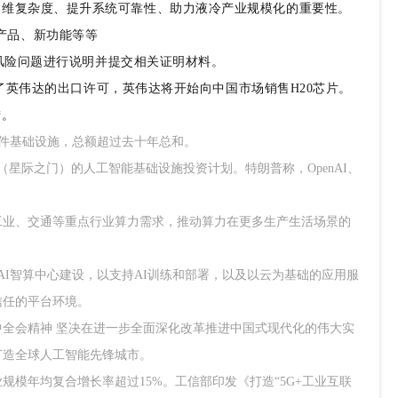
运维复杂度、提升系统可靠性、助力液冷产业规模化的重要性。
、新产品、新功能等等
风险问题进行说明并提交相关证明材料。
准了英伟达的出口许可，英伟达将开始向中国市场销售
H20芯片。
措。
I硬件基础设施，总额超过去十年总和。
te”（星际之门）的人工智能基础设施投资计划。特朗普称，OpenAI、
、工业、交通等重点行业算力需求，推动算力在更多生产生活场景的
美元用于AI智算中心建设，以支持AI训练和部署，以及以云为基础的应用服
信任的平台环境。
三中全会精神 坚决在进一步全面深化改革推进中国式现代化的伟大实
打造全球人工智能先锋城市。
业规模年均复合增长率超过15%。工信部印发《打造“5G+工业互联