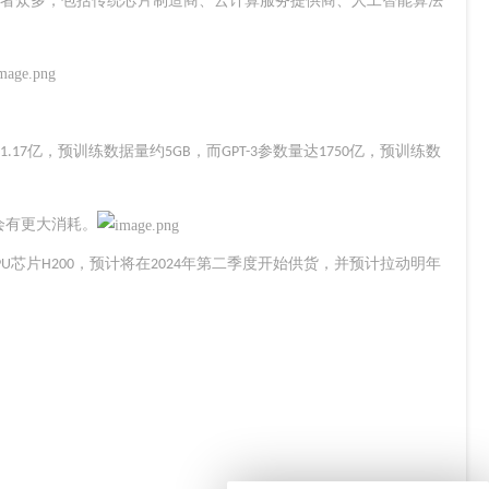
者众多，包括传统芯片制造商、云计算服务提供商、人工智能算法
亿，预训练数据量约
，而
参数量达
亿，预训练数
1.17
5GB
GPT-3
1750
会有更大消耗。
芯片
，预计将在
年第二季度开始供货，并预计拉动明年
PU
H200
2024