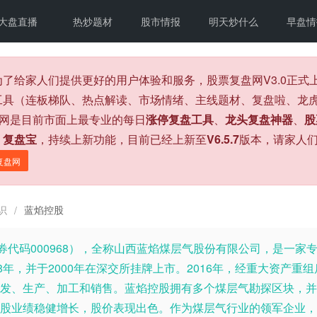
大盘直播
热炒题材
股市情报
明天炒什么
早盘情
为了给家人们提供更好的用户体验和服务，股票复盘网V3.0正
工具（连板梯队、热点解读、市场情绪、主线题材、复盘啦、龙虎
盘网是目前市面上最专业的每日
涨停复盘工具
、
龙头复盘神器
、
股
、
复盘宝
，持续上新功能，目前已经上新至
V6.5.7
版本，请家人
复盘网
识
蓝焰控股
/
券代码000968），全称山西蓝焰煤层气股份有限公司，是一
8年，并于2000年在深交所挂牌上市。2016年，经重大资产
发、生产、加工和销售。蓝焰控股拥有多个煤层气勘探区块，并
股业绩稳健增长，股价表现出色。作为煤层气行业的领军企业，