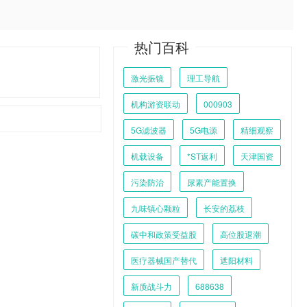
热门百科
激光振镜
理工导航
机构游资联动
000903
5G滤波器
5G电源
精细观察
机载设备
*ST返利
天津国资
污染防治
尿素产能置换
九味镇心颗粒
长安的荔枝
碳中和政策受益股
高位股退潮
医疗器械国产替代
遮阳材料
新质战斗力
688638