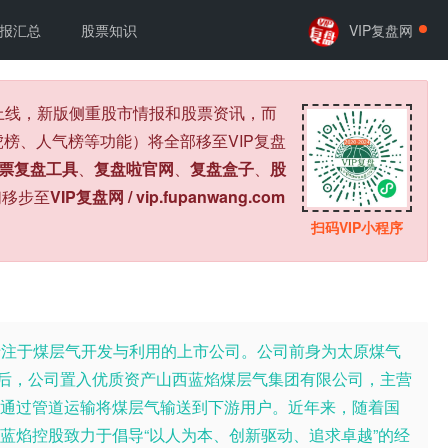
报汇总
股票知识
VIP复盘网
式上线，新版侧重股市情报和股票资讯，而
榜、人气榜等功能）将全部移至VIP复盘
票复盘工具
、
复盘啦官网
、
复盘盒子
、
股
们移步至
VIP复盘网 / vip.fupanwang.com
扫码VIP小程序
家专注于煤层气开发与利用的上市公司。公司前身为太原煤气
重组后，公司置入优质资产山西蓝焰煤层气集团有限公司，主营
通过管道运输将煤层气输送到下游用户。近年来，随着国
蓝焰控股致力于倡导“以人为本、创新驱动、追求卓越”的经