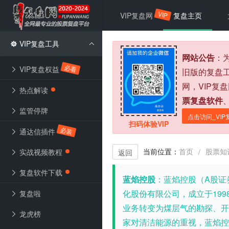
VIP
VIP复盘网
复盘主页
VIP复盘工具
网站公告
：
必看
VIP复盘权益
旧版的复盘
网，VIP复
热点解读
票复盘软件
监管停牌
点击访问_VIP
扫码体验VIP
必装
通达信插件
当前位置：
首页
股票知
/
实战视频教程
返回
复盘软件下载
蓝焰控股
：
蓝焰控股（A股证
化股份有限公司，成立于199
复盘啦
业务转变为煤层气的勘探、开
龙虎榜
家对清洁能源的重视，蓝焰控