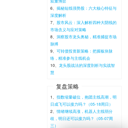
双重博弈
6、
揭秘短线强势股：六大核心特征与
深度解析
7、
股市风云：深入解析四种大阴线的
市场含义与应对策略
8、
洞察股市龙头奥秘，精准捕捉市场
脉搏
9、
可转债投资新策略：把握板块脉
络，精准参与主线机会
10、
龙头股战法的深度剖析与实战智
慧
复盘策略
1、
指数缩量破位，抱团主线高潮，明
日成飞可以接力吗？（05-18周日）
2、
情绪继续高涨，机器人主线弱分
歧，明日还可以接力吗？（05-07周
三）