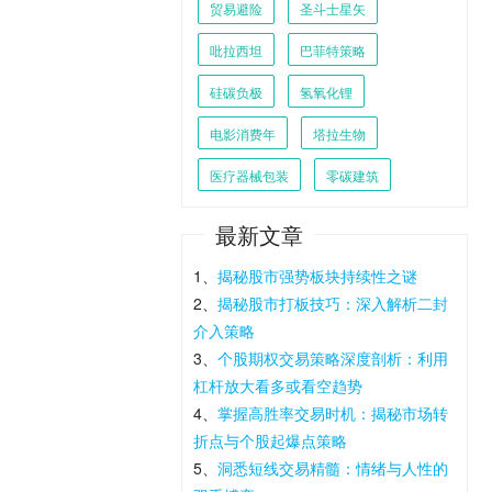
贸易避险
圣斗士星矢
吡拉西坦
巴菲特策略
硅碳负极
氢氧化锂
电影消费年
塔拉生物
医疗器械包装
零碳建筑
最新文章
1、
揭秘股市强势板块持续性之谜
2、
揭秘股市打板技巧：深入解析二封
介入策略
3、
个股期权交易策略深度剖析：利用
杠杆放大看多或看空趋势
4、
掌握高胜率交易时机：揭秘市场转
折点与个股起爆点策略
5、
洞悉短线交易精髓：情绪与人性的