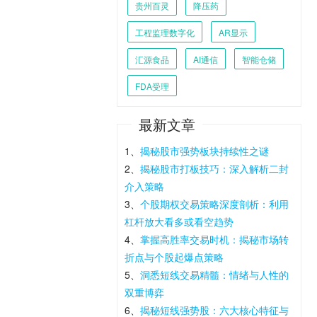
贵州百灵
降压药
工程监理数字化
AR显示
汇源食品
AI通信
智能仓储
FDA受理
最新文章
1、
揭秘股市强势板块持续性之谜
2、
揭秘股市打板技巧：深入解析二封
介入策略
3、
个股期权交易策略深度剖析：利用
杠杆放大看多或看空趋势
4、
掌握高胜率交易时机：揭秘市场转
折点与个股起爆点策略
5、
洞悉短线交易精髓：情绪与人性的
双重博弈
6、
揭秘短线强势股：六大核心特征与