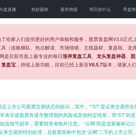
大盘直播
热炒题材
股市情报
明天炒什么
早盘情
为了给家人们提供更好的用户体验和服务，股票复盘网V3.0正
工具（连板梯队、热点解读、市场情绪、主线题材、复盘啦、龙虎
盘网是目前市面上最专业的每日
涨停复盘工具
、
龙头复盘神器
、
股
、
复盘宝
，持续上新功能，目前已经上新至
V6.5.7
版本，请家人
家特定上市公司股票交易状态的标识，其中，“*ST”是证券交易
常表示该股票有退市整理期的风险或其他特定情形，而“ST”则是“特别处
如连续亏损等，需要投资者格外注意。 “云网”则是这家被标记
被证券交易所特别处理，且股票简称中包含“云网”二字的上市公