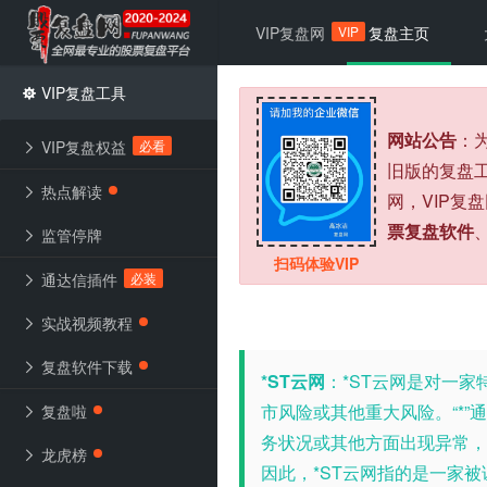
VIP
VIP复盘网
复盘主页
VIP复盘工具
网站公告
：
必看
VIP复盘权益
旧版的复盘
热点解读
网，VIP复
票复盘软件
监管停牌
扫码体验VIP
必装
通达信插件
实战视频教程
复盘软件下载
*ST云网
：
*ST云网是对一
市风险或其他重大风险。“*”通
复盘啦
务状况或其他方面出现异常，
龙虎榜
因此，*ST云网指的是一家