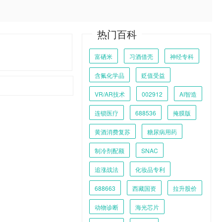
热门百科
富硒米
习酒借壳
神经专科
含氟化学品
贬值受益
VR/AR技术
002912
AI智造
连锁医疗
688536
掩膜版
黄酒消费复苏
糖尿病用药
制冷剂配额
SNAC
追涨战法
化妆品专利
688663
西藏国资
拉升股价
动物诊断
海光芯片