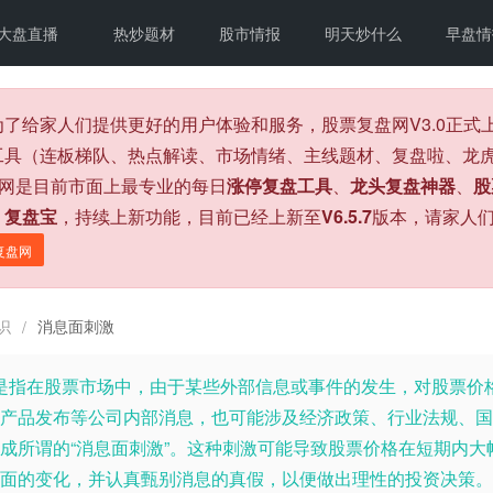
大盘直播
热炒题材
股市情报
明天炒什么
早盘情
为了给家人们提供更好的用户体验和服务，股票复盘网V3.0正
工具（连板梯队、热点解读、市场情绪、主线题材、复盘啦、龙虎
盘网是目前市面上最专业的每日
涨停复盘工具
、
龙头复盘神器
、
股
、
复盘宝
，持续上新功能，目前已经上新至
V6.5.7
版本，请家人
复盘网
识
消息面刺激
/
**是指在股票市场中，由于某些外部信息或事件的发生，对股票
产品发布等公司内部消息，也可能涉及经济政策、行业法规、国
成所谓的“消息面刺激”。这种刺激可能导致股票价格在短期内
面的变化，并认真甄别消息的真假，以便做出理性的投资决策。