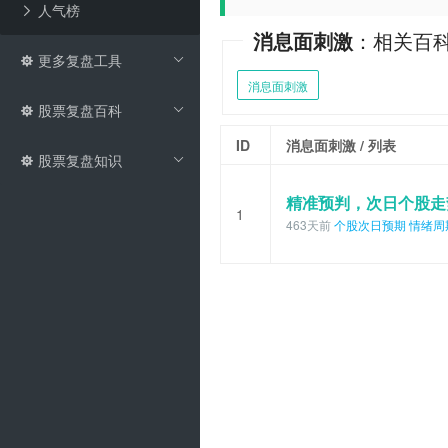
人气榜
消息面刺激
：相关百
更多复盘工具
消息面刺激
股票复盘百科
ID
消息面刺激
/ 列表
股票复盘知识
精准预判，次日个股走
1
463天前
个股次日预期
情绪周