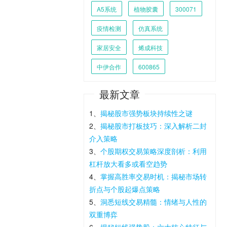
A5系统
植物胶囊
300071
疫情检测
仿真系统
家居安全
烯成科技
中伊合作
600865
最新文章
1、
揭秘股市强势板块持续性之谜
2、
揭秘股市打板技巧：深入解析二封
介入策略
3、
个股期权交易策略深度剖析：利用
杠杆放大看多或看空趋势
4、
掌握高胜率交易时机：揭秘市场转
折点与个股起爆点策略
5、
洞悉短线交易精髓：情绪与人性的
双重博弈
6、
揭秘短线强势股：六大核心特征与