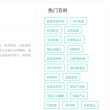
热门百科
股票价值评估
IDC电源
应急防灾
水泥装备
央行新规
尔智机器人
位、技术形态、消息面刺
商品混凝土
688687
股次日做出合理预期。通
升短线操作能力，精准把
新零售转型
CMP抛光液
AR/VR光学
物流园项目
603863
盘面表现
化妆品专利
锆钛产业链
非侵入式脑机
独家产品
5G防雷
300066
生鲜食品