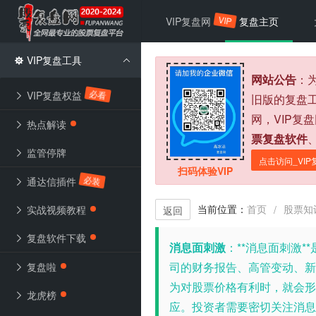
VIP
VIP复盘网
复盘主页
VIP复盘工具
网站公告
：
必看
VIP复盘权益
旧版的复盘
网，VIP复
热点解读
票复盘软件
监管停牌
点击访问_VIP
扫码体验VIP
必装
通达信插件
当前位置：
首页
股票知
/
实战视频教程
返回
复盘软件下载
消息面刺激
：
**消息面刺激
司的财务报告、高管变动、新
复盘啦
为对股票价格有利时，就会形
龙虎榜
应。投资者需要密切关注消息