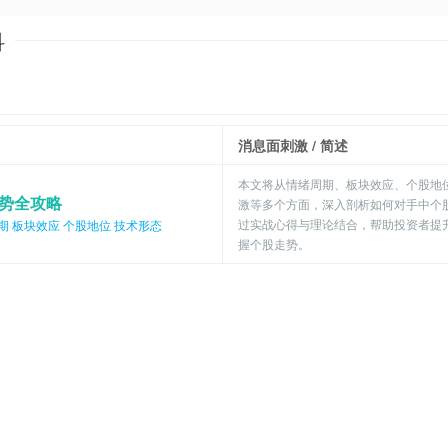
科
消息面刺激
/ 简述
本文将从情绪周期、板块效应、个股地
势全攻略
激等多个方面，深入剖析如何对手中个
过实战心得与理论结合，帮助投资者提
期
板块效应
个股地位
技术形态
握个股走势。