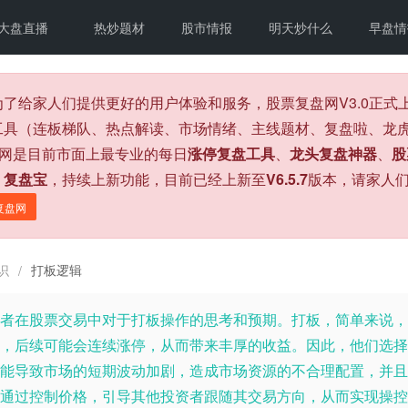
大盘直播
热炒题材
股市情报
明天炒什么
早盘情
为了给家人们提供更好的用户体验和服务，股票复盘网V3.0正
工具（连板梯队、热点解读、市场情绪、主线题材、复盘啦、龙虎
盘网是目前市面上最专业的每日
涨停复盘工具
、
龙头复盘神器
、
股
、
复盘宝
，持续上新功能，目前已经上新至
V6.5.7
版本，请家人
复盘网
识
打板逻辑
/
者在股票交易中对于打板操作的思考和预期。打板，简单来说，
，后续可能会连续涨停，从而带来丰厚的收益。因此，他们选择
能导致市场的短期波动加剧，造成市场资源的不合理配置，并且
通过控制价格，引导其他投资者跟随其交易方向，从而实现操控