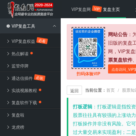
VIP
VIP复盘网
复盘主页
VIP复盘工具
网站公告
：
必看
VIP复盘权益
旧版的复盘
网，VIP复
热点解读
票复盘软件
监管停牌
点击访问_VIP
扫码体验VIP
必装
通达信插件
当前位置：
首页
股票知
/
实战视频教程
返回
复盘软件下载
打板逻辑
：
打板逻辑是指投资
股票往往具有较强的上涨动力
复盘啦
打板操作并非没有风险。它可
龙虎榜
过大量交易来实现盈利；二是