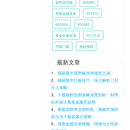
超声波焊接
605050
智能金融设备
301312
603209
600463
黄金白银投资
可口可乐
节能门窗
免税预期
最新文章
1、
揭秘股市强势板块持续性之谜
2、
揭秘股市打板技巧：深入解析二封
介入策略
3、
个股期权交易策略深度剖析：利用
杠杆放大看多或看空趋势
4、
掌握高胜率交易时机：揭秘市场转
折点与个股起爆点策略
5、
洞悉短线交易精髓：情绪与人性的