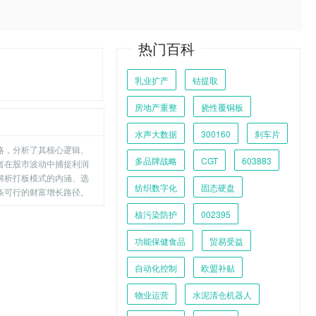
热门百科
乳业扩产
钴提取
房地产重整
挠性覆铜板
水声大数据
300160
刹车片
略，分析了其核心逻辑、
多品牌战略
CGT
603883
者在股市波动中捕捉利润
解析打板模式的内涵、选
纺织数字化
固态硬盘
条可行的财富增长路径。
核污染防护
002395
功能保健食品
贸易受益
自动化控制
欧盟补贴
物业运营
水泥清仓机器人